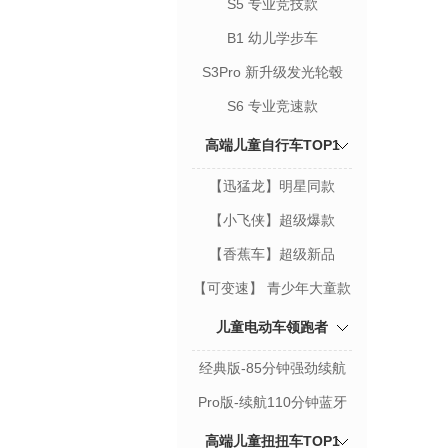
S5 专业竞技款
B1 幼儿学步车
S3Pro 新升级发光轮毂
S6 专业竞速款
高端儿童自行车TOP1
【迅猛龙】明星同款
【小飞侠】超级爆款
【香蕉车】超级新品
【可变速】 青少年大童款
儿童电动车领跑者
经典版-85分钟强劲续航
Pro版-续航110分钟蓝牙
版
高端儿童扭扭车TOP1