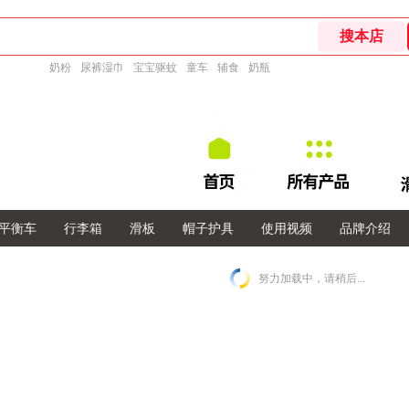
奶粉
尿裤湿巾
宝宝驱蚊
童车
辅食
奶瓶
平衡车
行李箱
滑板
帽子护具
使用视频
品牌介绍
努力加载中，请稍后...