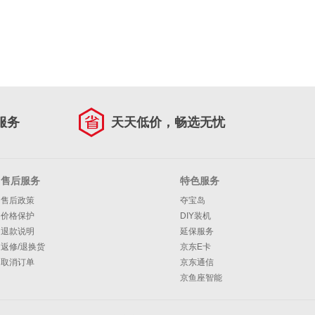
服务
天天低价，畅选无忧
售后服务
特色服务
售后政策
夺宝岛
价格保护
DIY装机
退款说明
延保服务
返修/退换货
京东E卡
取消订单
京东通信
京鱼座智能