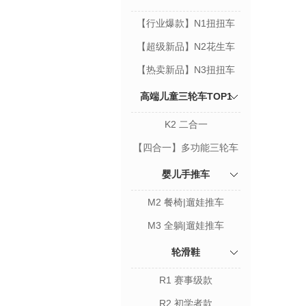
【行业爆款】N1扭扭车
【超级新品】N2花生车
【热卖新品】N3扭扭车
高端儿童三轮车TOP1
K2 二合一
【四合一】多功能三轮车
婴儿手推车
M2 餐椅|遛娃推车
M3 全躺|遛娃推车
轮滑鞋
R1 赛事级款
R2 初学者款