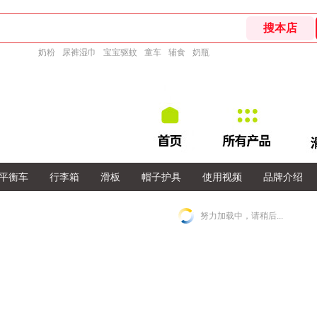
奶粉
尿裤湿巾
宝宝驱蚊
童车
辅食
奶瓶
平衡车
行李箱
滑板
帽子护具
使用视频
品牌介绍
努力加载中，请稍后...