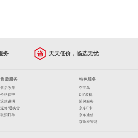
服务
天天低价，畅选无忧
售后服务
特色服务
售后政策
夺宝岛
价格保护
DIY装机
退款说明
延保服务
返修/退换货
京东E卡
取消订单
京东通信
京鱼座智能