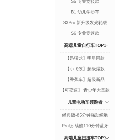
S5 专业竞技款
B1 幼儿学步车
S3Pro 新升级发光轮毂
S6 专业竞速款
高端儿童自行车TOP1
【迅猛龙】明星同款
【小飞侠】超级爆款
【香蕉车】超级新品
【可变速】 青少年大童款
儿童电动车领跑者
经典版-85分钟强劲续航
Pro版-续航110分钟蓝牙
版
高端儿童扭扭车TOP1