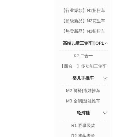
【行业爆款】N1扭扭车
【超级新品】N2花生车
【热卖新品】N3扭扭车
高端儿童三轮车TOP1
K2 二合一
【四合一】多功能三轮车
婴儿手推车
M2 餐椅|遛娃推车
M3 全躺|遛娃推车
轮滑鞋
R1 赛事级款
R2 初学者款