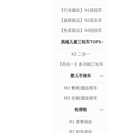
【行业爆款】N1扭扭车
【超级新品】N2花生车
【热卖新品】N3扭扭车
高端儿童三轮车TOP1
K2 二合一
【四合一】多功能三轮车
婴儿手推车
M2 餐椅|遛娃推车
M3 全躺|遛娃推车
轮滑鞋
R1 赛事级款
R2 初学者款