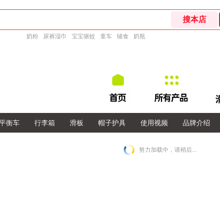
奶粉
尿裤湿巾
宝宝驱蚊
童车
辅食
奶瓶
平衡车
行李箱
滑板
帽子护具
使用视频
品牌介绍
努力加载中，请稍后...