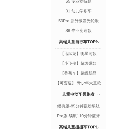
S5 专业竞技款
B1 幼儿学步车
S3Pro 新升级发光轮毂
S6 专业竞速款
高端儿童自行车TOP1
【迅猛龙】明星同款
【小飞侠】超级爆款
【香蕉车】超级新品
【可变速】 青少年大童款
儿童电动车领跑者
经典版-85分钟强劲续航
Pro版-续航110分钟蓝牙
版
高端儿童扭扭车TOP1