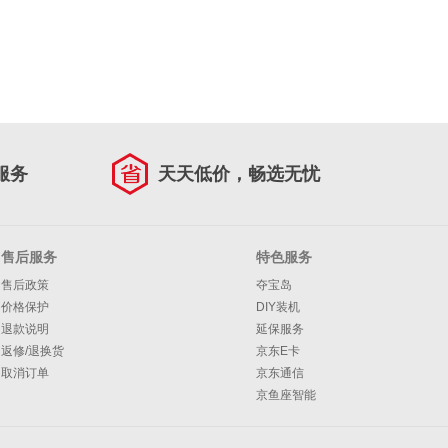
服务
天天低价，畅选无忧
售后服务
特色服务
售后政策
夺宝岛
价格保护
DIY装机
退款说明
延保服务
返修/退换货
京东E卡
取消订单
京东通信
京鱼座智能